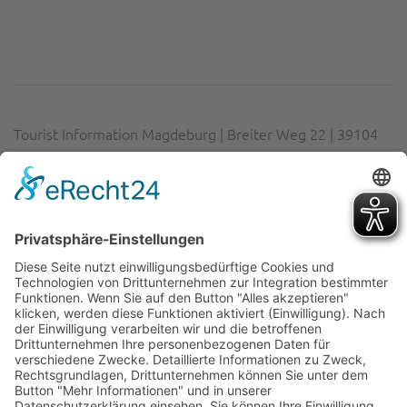
Tourist Information Magdeburg | Breiter Weg 22 | 39104
Magdeburg
Telefon:
0391 63 60 14 02
| E-Mail:
info@visitmagdeburg.de
Impressum
|
Datenschutz
|
Erklärung zur Barrierefreiheit
|
Cookie-Einstellungen
Gefördert durch das Land Sachsen-Anhalt